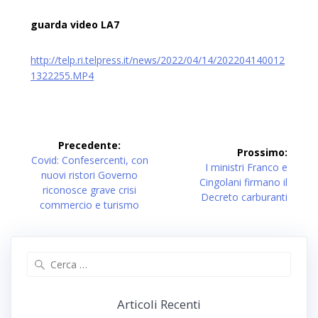
guarda video LA7
http://telp.ri.telpress.it/news/2022/04/14/202204140012
1322255.MP4
Navigazione
Precedente:
Prossimo:
articoli
Articolo
Covid: Confesercenti, con
Prossimo
I ministri Franco e
precedente:
nuovi ristori Governo
articolo:
Cingolani firmano il
riconosce grave crisi
Decreto carburanti
commercio e turismo
Ricerca
per:
Articoli Recenti