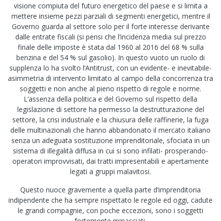
visione compiuta del futuro energetico del paese e si limita a
mettere insieme pezzi parziali di segmenti energetici, mentre il
Governo guarda al settore solo per il forte interesse derivante
dalle entrate fiscali (si pensi che l’incidenza media sul prezzo
finale delle imposte è stata dal 1960 al 2016 del 68 % sulla
benzina e del 54 % sul gasolio). In questo vuoto un ruolo di
supplenza lo ha svolto l’Antitrust, con un evidente- e inevitabile-
asimmetria di intervento limitato al campo della concorrenza tra
soggetti e non anche al pieno rispetto di regole e norme.
L’assenza della politica e del Governo sul rispetto della
legislazione di settore ha permesso la destrutturazione del
settore, la crisi industriale e la chiusura delle raffinerie, la fuga
delle multinazionali che hanno abbandonato il mercato italiano
senza un adeguata sostituzione imprenditoriale, sfociata in un
sistema di illegalità diffusa in cui si sono infilati- prosperando-
operatori improvvisati, dai tratti impresentabili e apertamente
legati a gruppi malavitosi.
Questo nuoce gravemente a quella parte d’imprenditoria
indipendente che ha sempre rispettato le regole ed oggi, cadute
le grandi compagnie, con poche eccezioni, sono i soggetti
fortemente minacciati.