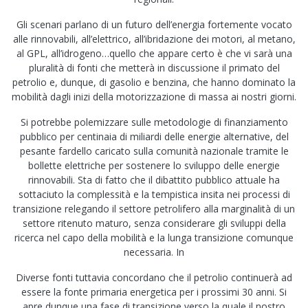
Gli scenari parlano di un futuro dell’energia fortemente vocato
alle rinnovabili, all’elettrico, all’ibridazione dei motori, al metano,
al GPL, all’idrogeno…quello che appare certo è che vi sarà una
pluralità di fonti che metterà in discussione il primato del
petrolio e, dunque, di gasolio e benzina, che hanno dominato la
mobilità dagli inizi della motorizzazione di massa ai nostri giorni.
Si potrebbe polemizzare sulle metodologie di finanziamento
pubblico per centinaia di miliardi delle energie alternative, del
pesante fardello caricato sulla comunità nazionale tramite le
bollette elettriche per sostenere lo sviluppo delle energie
rinnovabili. Sta di fatto che il dibattito pubblico attuale ha
sottaciuto la complessità e la tempistica insita nei processi di
transizione relegando il settore petrolifero alla marginalità di un
settore ritenuto maturo, senza considerare gli sviluppi della
ricerca nel capo della mobilità e la lunga transizione comunque
necessaria. In
Diverse fonti tuttavia concordano che il petrolio continuerà ad
essere la fonte primaria energetica per i prossimi 30 anni. Si
apre dunque una fase di transizione verso la quale il nostro