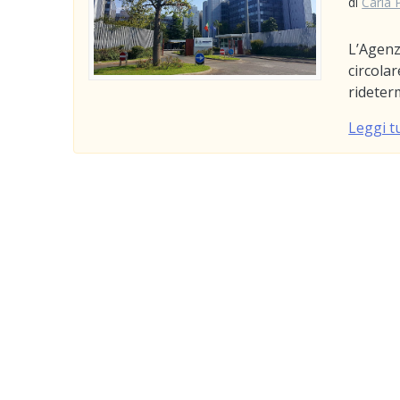
di
Carla 
L’Agenz
circolar
rideter
Leggi t