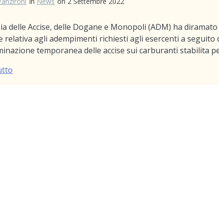
Panzironi
in
News
on 2 Settembre 2022
ia delle Accise, delle Dogane e Monopoli (ADM) ha diramato
e relativa agli adempimenti richiesti agli esercenti a seguito 
minazione temporanea delle accise sui carburanti stabilita pe
utto