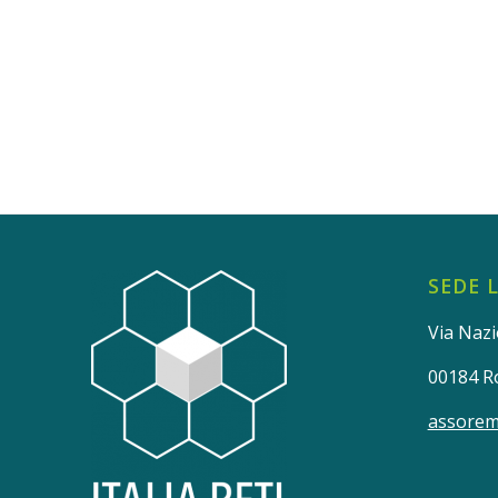
SEDE 
Via Nazi
00184 
assorem