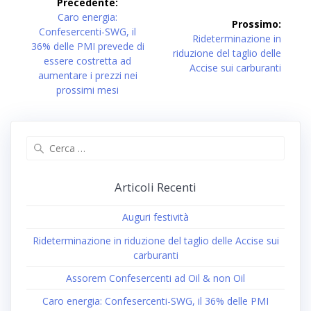
Precedente:
articoli
Articolo
Caro energia:
Prossimo:
precedente:
Confesercenti-SWG, il
Prossimo
Rideterminazione in
36% delle PMI prevede di
articolo:
riduzione del taglio delle
essere costretta ad
Accise sui carburanti
aumentare i prezzi nei
prossimi mesi
Ricerca
per:
Articoli Recenti
Auguri festività
Rideterminazione in riduzione del taglio delle Accise sui
carburanti
Assorem Confesercenti ad Oil & non Oil
Caro energia: Confesercenti-SWG, il 36% delle PMI