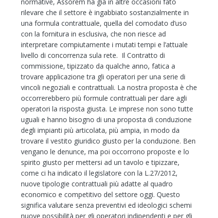
normative, Assorem ha già in altre occasioni fato
rilevare che il settore è ingabbiato sostanzialmente in
una formula contrattuale, quella del comodato d’uso
con la fornitura in esclusiva, che non riesce ad
interpretare compiutamente i mutati tempi e l’attuale
livello di concorrenza sula rete. Il Contratto di
commissione, tipizzato da qualche anno, fatica a
trovare applicazione tra gli operatori per una serie di
vincoli negoziali e contrattuali. La nostra proposta è che
occorrerebbero più formule contrattuali per dare agli
operatori la risposta giusta. Le imprese non sono tutte
uguali e hanno bisogno di una proposta di conduzione
degli impianti più articolata, più ampia, in modo da
trovare il vestito giuridico giusto per la conduzione. Ben
vengano le denunce, ma poi occorrono proposte e lo
spirito giusto per mettersi ad un tavolo e tipizzare,
come ci ha indicato il legislatore con la L.27/2012,
nuove tipologie contrattuali più adatte al quadro
economico e competitivo del settore oggi. Questo
significa valutare senza preventivi ed ideologici schemi
nuove possibilità per gli operatori indipendenti e per gli