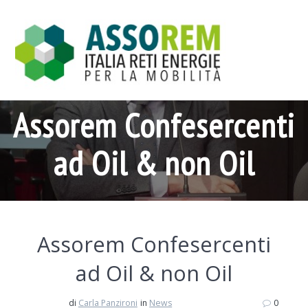
Salta
al
contenuto
Assorem Confesercenti
ad Oil & non Oil
Assorem Confesercenti
ad Oil & non Oil
di
Carla Panzironi
in
News
0